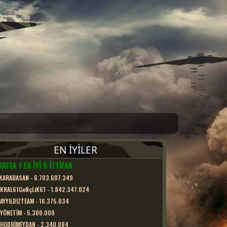
EN İYİLER
RITA 1 EN İYİ 5 İTTİFAK
KARABASAN
-
6.703.607.349
KRAL61GeNçLiK61
-
1.842.347.024
AYYILDIZTEAM
-
16.375.034
YÖNETİM
-
5.300.000
HODRİMEYDAN
-
2.340.084