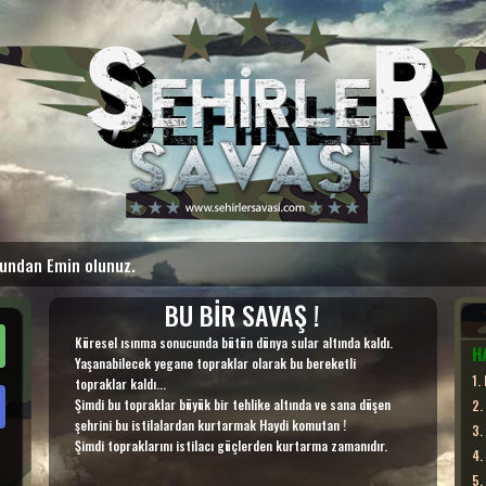
ğundan Emin olunuz.
BU BİR SAVAŞ !
Küresel ısınma sonucunda bütün dünya sular altında kaldı.
HA
Yaşanabilecek yegane topraklar olarak bu bereketli
1
.
topraklar kaldı...
Şimdi bu topraklar büyük bir tehlike altında ve sana düşen
2
.
şehrini bu istilalardan kurtarmak Haydi komutan !
3
.
Şimdi topraklarını istilacı güçlerden kurtarma zamanıdır.
4
.
5
.