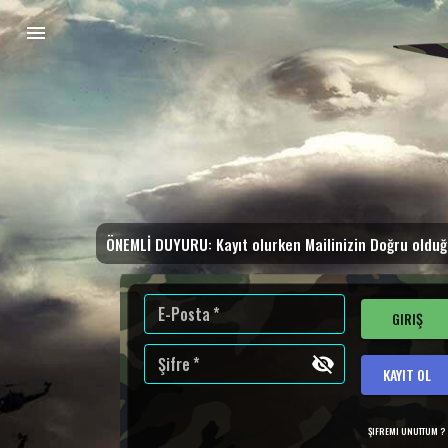
ÖNEMLİ DUYURU: Kayıt olurken Mailinizin Doğru oldu
E-Posta
*
GIRIŞ
Şifre
*
KAYIT OL
ŞIFREMI UNUTTUM ?